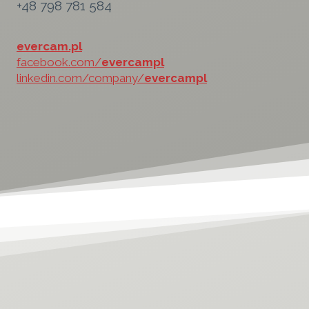
+48 798 781 584
evercam.pl
facebook.com/
evercampl
linkedin.com/company/
evercampl